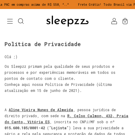
m compras acima de R$ 550, ^..^
Frete Grátis! Todo Brasil via PAC em c
0
Política de Privacidade
Olá ;)
Os Sleepzz primam pela qualidade de seus produtos e
processos e por experiências memoráveis em todos os
pontos de contato com o cliente.
Conheça aqui nossa Política de Privacidade (última
atualização em 15 de junho de 2021).
A
Aline Vieira Nunes de Almeida
, pessoa jurídica de
direito privado, com sede na
R. Celso Calmon, 432, Praia
do Canto, Vitória ES
, inscrita no CNPJ/MF sob o nº
015.600.185/0001-42
(“
Lojista
”) leva a sua privacidade a
sério e zela pela segurança e proteção de dados de todos