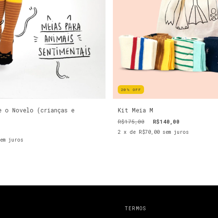
20
%
OFF
e o Novelo (crianças e
Kit Meia M
R$175,00
R$140,00
2
x de
R$70,00
sem juros
em juros
TERMOS