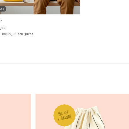
ADO
ch
,00
e
R$129,50
sem juros