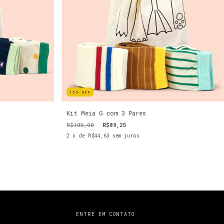
15
%
OFF
Kit Meia G com 3 Pares
R$105,00
R$89,25
2
x de
R$44,63
sem juros
ENTRE EM CONTATO