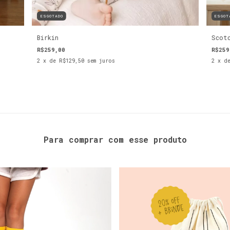
ESGOTADO
ESGOT
Birkin
Scot
R$259,00
R$259
2
x de
R$129,50
sem juros
2
x d
Para comprar com esse produto