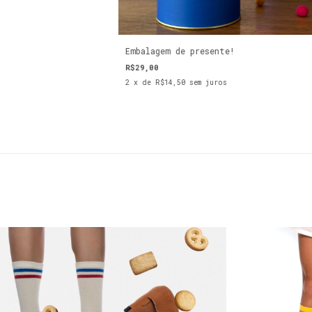
Embalagem de presente!
R$29,00
2
x de
R$14,50
sem juros