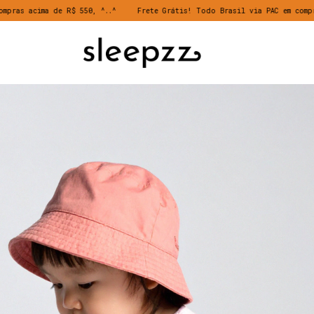
 550, ^..^
Frete Grátis! Todo Brasil via PAC em compras acima de R$ 55