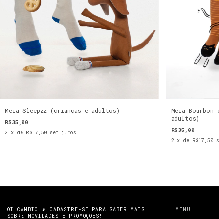
Meia Sleepzz (crianças e adultos)
Meia Bourbon 
adultos)
R$35,00
R$35,00
2
x de
R$17,50
sem juros
2
x de
R$17,50
s
OI CÂMBIO 📡 CADASTRE-SE PARA SABER MAIS
MENU
SOBRE NOVIDADES E PROMOÇÕES!