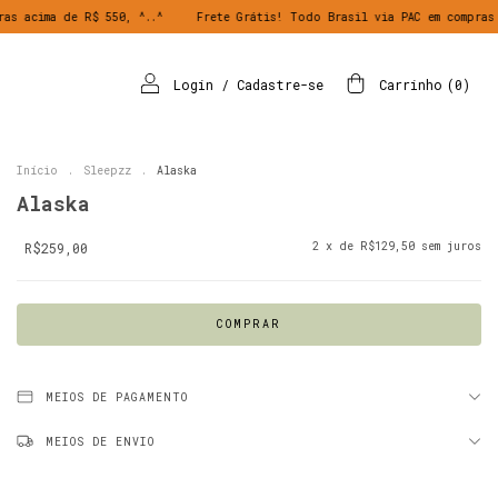
0, ^..^
Frete Grátis! Todo Brasil via PAC em compras acima de R$ 550, ^
Login
/
Cadastre-se
Carrinho
(
0
)
Início
.
Sleepzz
.
Alaska
Alaska
R$259,00
2
x de
R$129,50
sem juros
MEIOS DE PAGAMENTO
MEIOS DE ENVIO