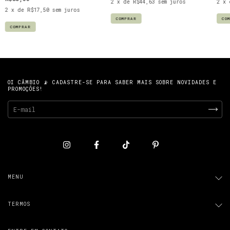
2
x de
R$44,63
sem juros
2
x
2
x de
R$17,50
sem juros
COMPRAR
CO
COMPRAR
OI CÂMBIO 📡 CADASTRE-SE PARA SABER MAIS SOBRE NOVIDADES E
PROMOÇÕES!
MENU
TERMOS