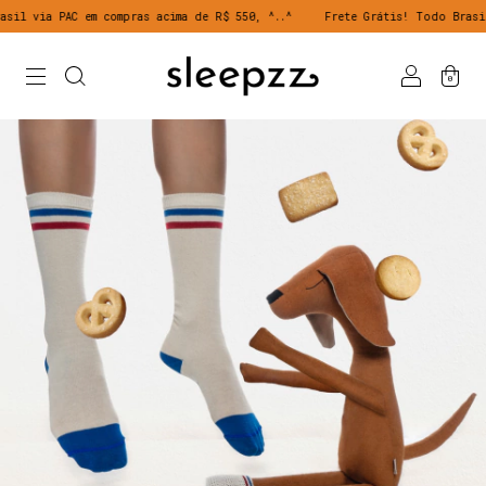
il via PAC em compras acima de R$ 550, ^..^
Frete Grátis! Todo Brasil 
0