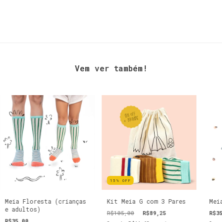
Vem ver também!
15
%
OFF
Meia Floresta (crianças
Kit Meia G com 3 Pares
Mei
e adultos)
R$105,00
R$89,25
R$3
R$35,00